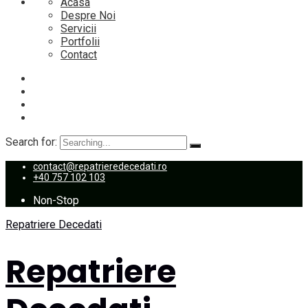
Acasa
Despre Noi
Servicii
Portfolii
Contact
Search for:
contact@repatrieredecedati.ro
+40 757 102 103
Non-Stop
Repatriere Decedati
Repatriere