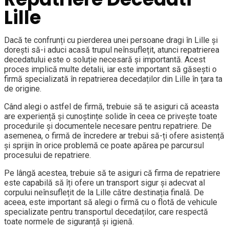
Lille
Dacă te confrunți cu pierderea unei persoane dragi în Lille și
dorești să-i aduci acasă trupul neînsuflețit, atunci repatrierea
decedatului este o soluție necesară și importantă. Acest
proces implică multe detalii, iar este important să găsești o
firmă specializată în repatrierea decedaților din Lille în țara ta
de origine.
Când alegi o astfel de firmă, trebuie să te asiguri că aceasta
are experiență și cunoștințe solide în ceea ce privește toate
procedurile și documentele necesare pentru repatriere. De
asemenea, o firmă de încredere ar trebui să-ți ofere asistență
și sprijin în orice problemă ce poate apărea pe parcursul
procesului de repatriere.
Pe lângă acestea, trebuie să te asiguri că firma de repatriere
este capabilă să îți ofere un transport sigur și adecvat al
corpului neînsuflețit de la Lille către destinația finală. De
aceea, este important să alegi o firmă cu o flotă de vehicule
specializate pentru transportul decedaților, care respectă
toate normele de siguranță și igienă.