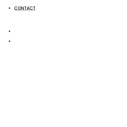
CONTACT
Repatriere Deceda