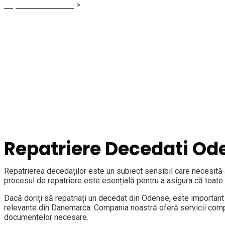
Repatriere Decedati
>
Repatriere Decedati Odense
Repatriere Decedati Od
Repatrierea decedaților este un subiect sensibil care necesită
procesul de repatriere este esențială pentru a asigura că toate
Dacă doriți să repatriați un decedat din Odense, este important 
relevante din Danemarca. Compania noastră oferă servicii comple
documentelor necesare.