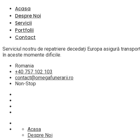
Acasa
Despre Noi
Servicii
Portfolii
Contact
Serviciul nostru de repatriere decedați Europa asigură transportu
în aceste momente dificile.
Romania
+40 757 102 103
contact@omegafunerarii.ro
Non-Stop
Acasa
Despre Noi